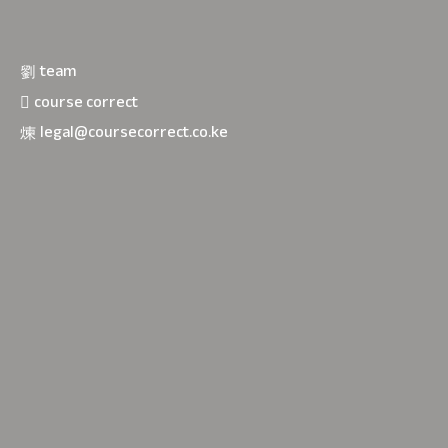
team
course correct
legal@coursecorrect.co.ke